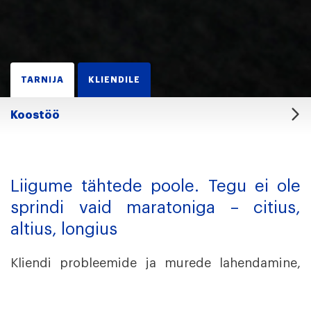
TARNIJA
KLIENDILE
Koostöö
Liigume tähtede poole. Tegu ei ole
sprindi vaid maratoniga – citius,
altius, longius
Kliendi probleemide ja murede lahendamine,
koostöö- ja ärivõimaluste arendamine,
partnerite kuulamine ning info jagamine – edu