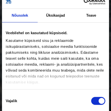
Nõusolek
Üksikasjad
Teave
Veebilehel on kasutatud küpsiseid.
Kasutame küpsiseid sisu ja reklaamide
isikupärastamiseks, sotsiaalse meedia funktsioonide
pakkumiseks ning liikluse analüüsimiseks. Edastame
teavet selle kohta, kuidas meie saiti kasutate, ka oma
Tere tulemast KGK
sotsiaalse meedia, reklaami- ja analüüsipartneritele, kes
võivad seda kombineerida muu teabega, mida olete neile
perekonda!
esitanud või mida nad on kogunud teiepoolse teenuste
kasutamise käigus.
Kutsume Teid meie partneriks, et jagada
meie ainulaadset positsiooni turul.
Nõusoleku
Vajalik
valik