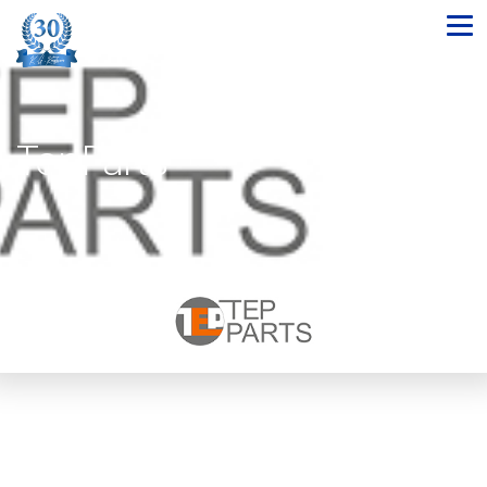
TepParts