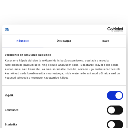
Nõusolek
Üksikasjad
Teave
Veebilehel on kasutatud küpsiseid.
Kasutame küpsiseid sisu ja reklaamide isikupärastamiseks, sotsiaalse meedia
funktsioonide pakkumiseks ning liikluse analüüsimiseks. Edastame teavet selle kohta,
kuidas meie saiti kasutate, ka oma sotsiaalse meedia, reklaami- ja analüüsipartneritele,
kes võivad seda kombineerida muu teabega, mida olete neile esitanud või mida nad on
kogunud teiepoolse teenuste kasutamise käigus.
Nõusoleku
Vajalik
valik
Eelistused
Statistika