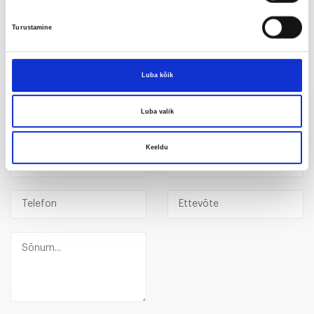
Turustamine
Meil on kõik mida vajate tarvikute, varuosade,
töökoja varustuse ja teenuste vallas.
Luba kõik
Luba valik
Võtke meiega ühendust
Keeldu