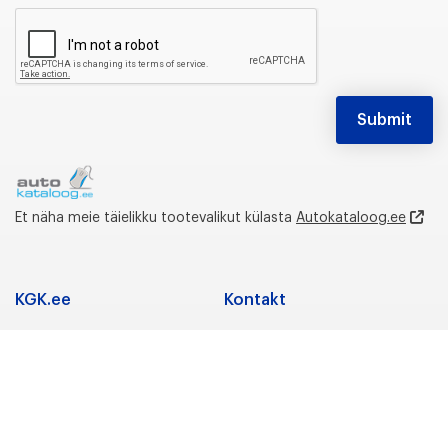
Et näha meie täielikku tootevalikut külasta
Autokataloog.ee
KGK.ee
Kontakt
Adress
Koostöö
K.G. Knutsson AS
Tootevalik
Saeveski 12, 11214
Kaubamärgid
Tallinn,