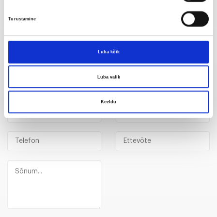
Turustamine
Meil on kõik mida vajate tarvikute, varuosade,
töökoja varustuse ja teenuste vallas.
Luba kõik
Luba valik
Võtke meiega ühendust
Keeldu