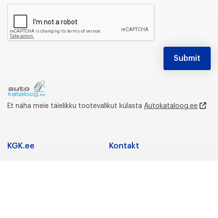
Et näha meie täielikku tootevalikut külasta
Autokataloog.ee
KGK.ee
Kontakt
Adress
Koostöö
K.G. Knutsson AS
Tootevalik
Saeveski 12, 11214
Kaubamärgid
Tallinn,