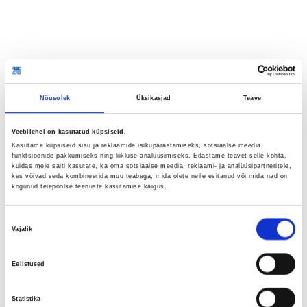
Nõusolek
Üksikasjad
Teave
Veebilehel on kasutatud küpsiseid.
Kasutame küpsiseid sisu ja reklaamide isikupärastamiseks, sotsiaalse meedia
funktsioonide pakkumiseks ning liikluse analüüsimiseks. Edastame teavet selle kohta,
kuidas meie saiti kasutate, ka oma sotsiaalse meedia, reklaami- ja analüüsipartneritele,
kes võivad seda kombineerida muu teabega, mida olete neile esitanud või mida nad on
kogunud teiepoolse teenuste kasutamise käigus.
Nõusoleku
Vajalik
valik
Eelistused
Statistika