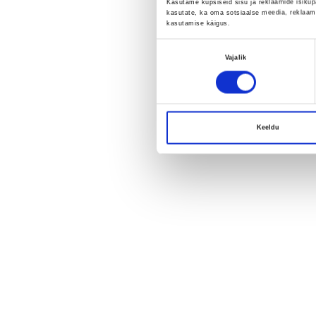
Kasutame küpsiseid sisu ja reklaamide isikup
kasutate, ka oma sotsiaalse meedia, reklaami
kasutamise käigus.
Nõusoleku
Vajalik
valik
Keeldu