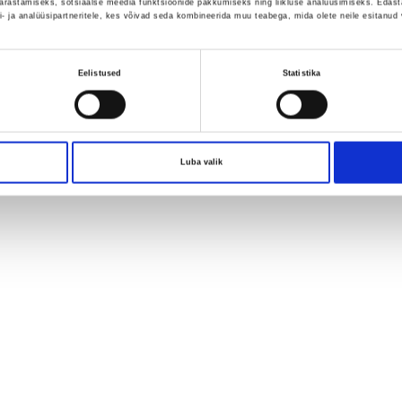
ärastamiseks, sotsiaalse meedia funktsioonide pakkumiseks ning liikluse analüüsimiseks. Edasta
- ja analüüsipartneritele, kes võivad seda kombineerida muu teabega, mida olete neile esitanud
Eelistused
Statistika
Luba valik