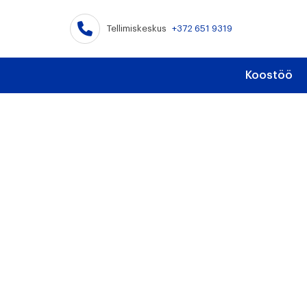
Tellimiskeskus
+372 651 9319
Koostöö