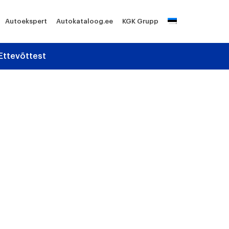
Autoekspert
Autokataloog.ee
KGK Grupp
Ettevõttest