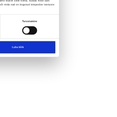
me teavet selle kohta, kuidas meie saiti
 või mida nad on kogunud teiepoolse teenuste
Turustamine
Luba kõik