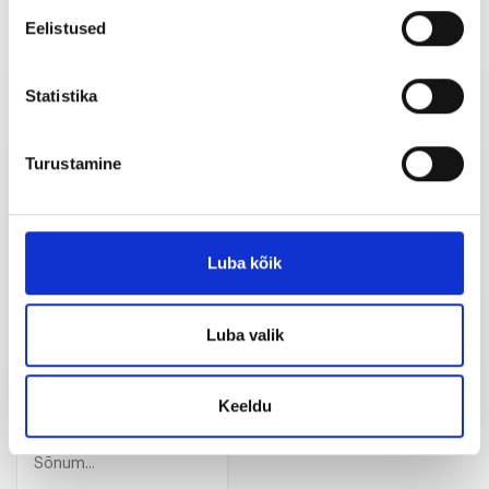
Eelistused
Statistika
Turustamine
Meil on kõik mida vajate tarvikute, varuosade,
töökoja varustuse ja teenuste vallas.
Luba kõik
Võtke meiega ühendust
Luba valik
Keeldu