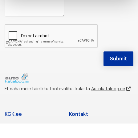
Et näha meie täielikku tootevalikut külasta
Autokataloog.ee
KGK.ee
Kontakt
Adress
Koostöö
K.G. Knutsson AS