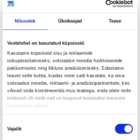
Nõusolek
Üksikasjad
Teave
Veebilehel on kasutatud küpsiseid.
Kasutame küpsiseid sisu ja reklaamide
isikupärastamiseks, sotsiaalse meedia funktsioonide
pakkumiseks ning liikluse analüüsimiseks. Edastame
teavet selle kohta, kuidas meie saiti kasutate, ka oma
sotsiaalse meedia, reklaami- ja analüüsipartneritele, kes
võivad seda kombineerida muu teabega, mida olete neile
esitanud või mida nad on kogunud teiepoolse teenuste
kasutamise käigus.
Nõusoleku
Vajalik
valik